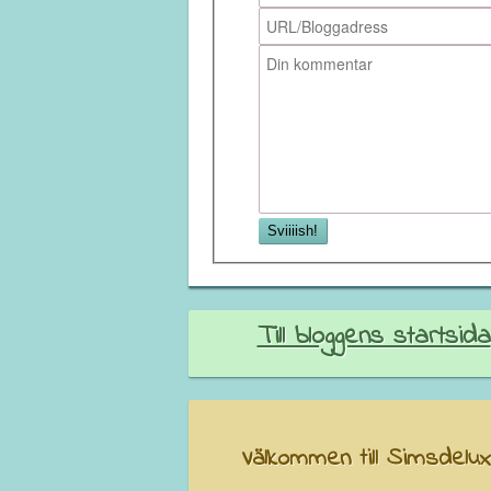
Till bloggens startsida
Välkommen till Simsdelux