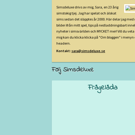
Simsdeluxe drivs av mig, Sara, en 23 årig
simstokig tjej. Jag har spelat och älskat
sims sedan det släpptes år 2000. Här delar jag med
bilder ifrån mitt spel, tips på nedladdningsbart inne
nyheter i simsvärlden och MYCKET mer! Vill du vet
mig kan du klicka klicka på "Om bloggen" i menyn 
headern.
Kontakt:
sara@simsdeluxe.se
Följ Simsdeluxe
Frågelåda