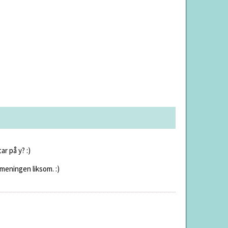
ar på y? :)
 meningen liksom. :)