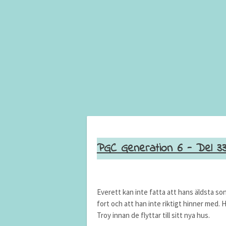
PGC Generation 6 - Del 3
Everett kan inte fatta att hans äldsta son
fort och att han inte riktigt hinner med
Troy innan de flyttar till sitt nya hus.