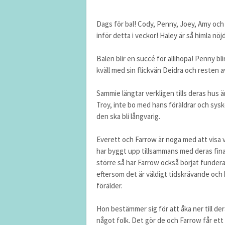
Dags för bal! Cody, Penny, Joey, Amy och H
inför detta i veckor! Haley är så himla nö
Balen blir en succé för allihopa! Penny bli
kväll med sin flickvän Deidra och resten a
Sammie längtar verkligen tills deras hus är 
Troy, inte bo med hans föräldrar och sysk
den ska bli långvarig.
Everett och Farrow är noga med att visa v
har byggt upp tillsammans med deras fina 
större så har Farrow också börjat funder
eftersom det är väldigt tidskrävande och h
förälder.
Hon bestämmer sig för att åka ner till der
något folk. Det gör de och Farrow får ett 