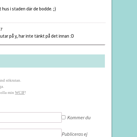
tt hus i staden där de bodde. ;)
27
tar på y, har inte tänkt på det innan :D
vänd sökrutan.
ga.
kolla min
WCIF
!
Kommer du
Publiceras ej