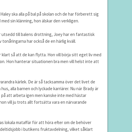
aley ska alla på bal på skolan och de har förberett sig
jd med sin klänning, hon älskar den verkligen.
r utsedd till balens drottning, Joey har en fantastisk
v tonåringarna har också de en härlig kväll.
klart så att de kan flytta. Hon vill börja sitt eget liv med
on. Hon hanterar situationen bra men vill helst inte att
arandra kärlek. De är så tacksamma över det livet de
hus, alla barnen och lyckade karriärer. Nu när Brady är
a på att arbeta igen men kanske inte med hästar
on vill ju trots allt fortsätta vara en närvarande
as lokala mataffär för att höra efter om de behöver
deltidsjobb i butikens fruktavdelning, vilket såklart