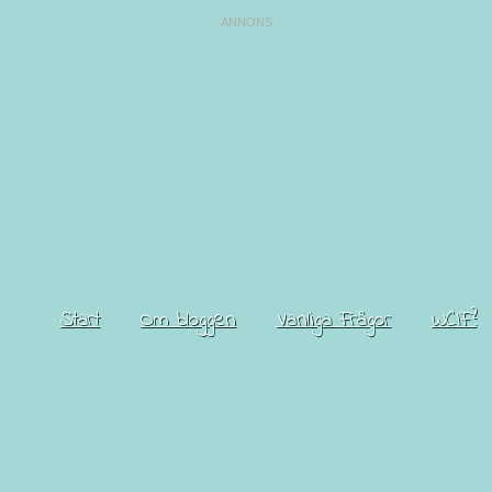
Start
Om bloggen
Vanliga Frågor
WCIF?