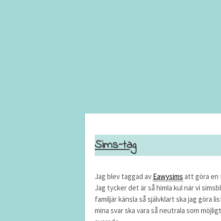
Sims-tag
Jag blev taggad av
Eawysims
att göra en 
Jag tycker det är så himla kul när vi si
familjär känsla så självklart ska jag göra l
mina svar ska vara så neutrala som möjligt 