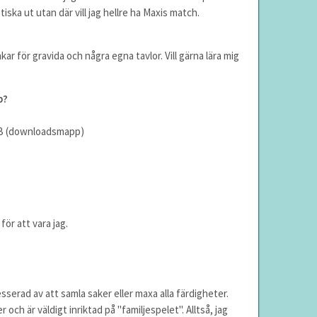
istiska ut utan där vill jag hellre ha Maxis match.
nkar för gravida och några egna tavlor. Vill gärna lära mig
p?
GB (downloadsmapp)
för att vara jag.
esserad av att samla saker eller maxa alla färdigheter.
 och är väldigt inriktad på "familjespelet". Alltså, jag