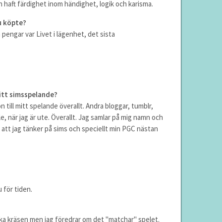
 haft färdighet inom händighet, logik och karisma.
u köpte?
 pengar var Livet i lägenhet, det sista
 ditt simsspelande?
on till mitt spelande överallt. Andra bloggar, tumblr,
e, när jag är ute. Överallt. Jag samlar på mig namn och
 att jag tänker på sims och speciellt min PGC nästan
 för tiden.
lika kräsen men jag föredrar om det "matchar" spelet.