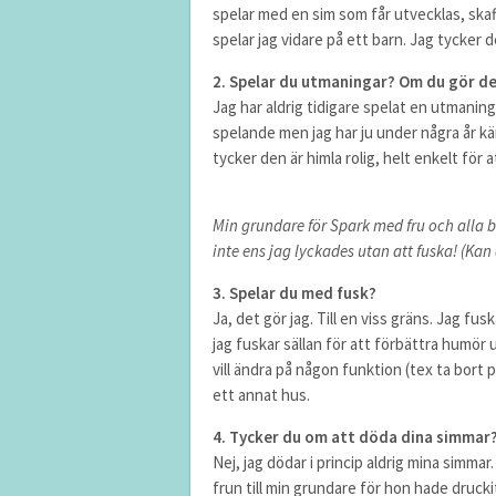
spelar med en sim som får utvecklas, skaf
spelar jag vidare på ett barn. Jag tycker d
2. Spelar du utmaningar? Om du gör det 
Jag har aldrig tidigare spelat en utmaning
spelande men jag har ju under några år k
tycker den är himla rolig, helt enkelt för 
Min grundare för Spark med fru och alla 
inte ens jag lyckades utan att fuska! (Ka
3. Spelar du med fusk?
Ja, det gör jag. Till en viss gräns. Jag f
jag fuskar sällan för att förbättra humör 
vill ändra på någon funktion (tex ta bort p
ett annat hus.
4. Tycker du om att döda dina simmar
Nej, jag dödar i princip aldrig mina simmar.
frun till min grundare för hon hade druck