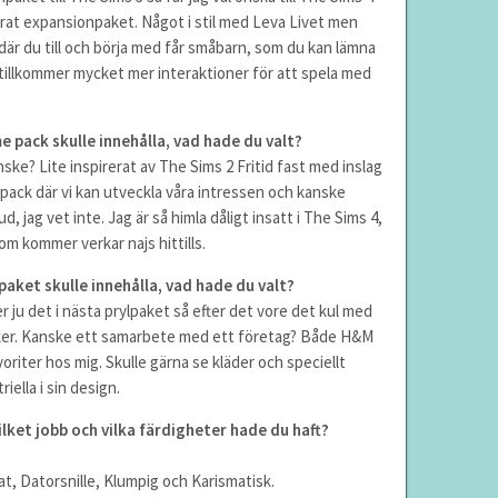
serat expansionpaket. Något i stil med Leva Livet men
är du till och börja med får småbarn, som du kan lämna
 tillkommer mycket mer interaktioner för att spela med
 pack skulle innehålla, vad hade du valt?
ske? Lite inspirerat av The Sims 2 Fritid fast med inslag
pack där vi kan utveckla våra intressen och kanske
, jag vet inte. Jag är så himla dåligt insatt i The Sims 4,
om kommer verkar najs hittills.
aket skulle innehålla, vad hade du valt?
ju det i nästa prylpaket så efter det vore det kul med
aker. Kanske ett samarbete med ett företag? Både H&M
voriter hos mig. Skulle gärna se kläder och speciellt
riella i sin design.
ilket jobb och vilka färdigheter hade du haft?
t, Datorsnille, Klumpig och Karismatisk.