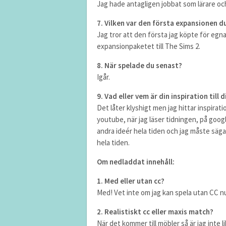
Jag hade antagligen jobbat som lärare och
7. Vilken var den första expansionen d
Jag tror att den första jag köpte för egna
expansionpaketet till The Sims 2.
8. När spelade du senast?
Igår.
9. Vad eller vem är din inspiration till
Det låter klyshigt men jag hittar inspirati
youtube, när jag läser tidningen, på googl
andra ideér hela tiden och jag måste säga
hela tiden.
Om nedladdat innehåll:
1. Med eller utan cc?
Med! Vet inte om jag kan spela utan CC nu
2. Realistiskt cc eller maxis match?
När det kommer till möbler så är jag inte 