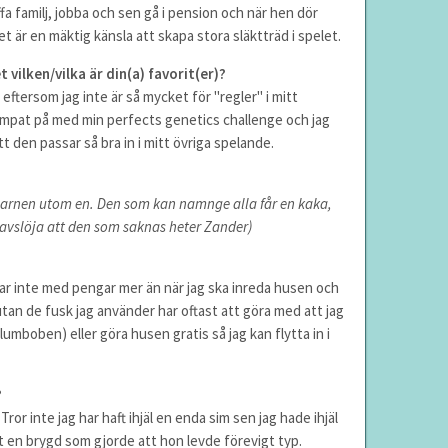
fa familj, jobba och sen gå i pension och när hen dör
et är en mäktig känsla att skapa stora släktträd i spelet.
vilken/vilka är din(a) favorit(er)?
 eftersom jag inte är så mycket för "regler" i mitt
ämpat på med min perfects genetics challenge och jag
att den passar så bra in i mitt övriga spelande.
barnen utom en. Den som kan namnge alla får en kaka,
n avslöja att den som saknas heter Zander)
uskar inte med pengar mer än när jag ska inreda husen och
utan de fusk jag använder har oftast att göra med att jag
lumboben) eller göra husen gratis så jag kan flytta in i
?
 Tror inte jag har haft ihjäl en enda sim sen jag hade ihjäl
it en brygd som gjorde att hon levde förevigt typ.