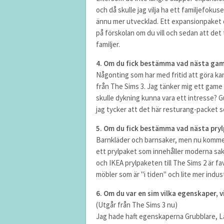
och då skulle jag vilja ha ett familjefoku
ännu mer utvecklad. Ett expansionpaket d
på förskolan om du vill och sedan att det
familjer.
4. Om du fick bestämma vad nästa game
Någonting som har med fritid att göra kan
från The Sims 3. Jag tänker mig ett game 
skulle dykning kunna vara ett intresse? Gud
jag tycker att det här resturang-packet s
5. Om du fick bestämma vad nästa prylp
Barnkläder och barnsaker, men nu kommer 
ett prylpaket som innehåller moderna s
och IKEA prylpaketen till The Sims 2 är fa
möbler som är "i tiden" och lite mer indust
6. Om du var en sim vilka egenskaper, v
(Utgår från The Sims 3 nu)
Jag hade haft egenskaperna Grubblare, La