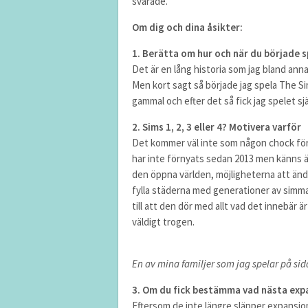
svarade.
Om dig och dina åsikter:
1. Berätta om hur och när du började s
Det är en lång historia som jag bland anna
Men kort sagt så började jag spela The Si
gammal och efter det så fick jag spelet sj
2. Sims 1, 2, 3 eller 4? Motivera varför
Det kommer väl inte som någon chock för 
har inte förnyats sedan 2013 men känns än
den öppna världen, möjligheterna att ändra 
fylla städerna med generationer av simmar 
till att den dör med allt vad det innebär ä
väldigt trogen.
En av mina familjer som jag spelar på sid
3. Om du fick bestämma vad nästa expan
Eftersom de inte längre släpper expansionp