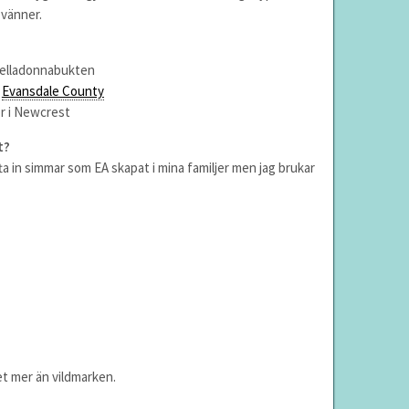
m vänner.
 Belladonnabukten
r
Evansdale County
or i Newcrest
t?
fta in simmar som EA skapat i mina familjer men jag brukar
et mer än vildmarken.