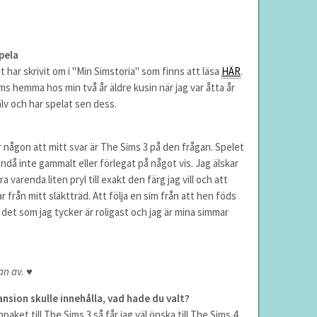
pela
t har skrivit om i "Min Simstoria" som finns att läsa
HÄR
.
ms hemma hos min två år äldre kusin när jag var åtta år
älv och har spelat sen dess.
någon att mitt svar är The Sims 3 på den frågan. Spelet
då inte gammalt eller förlegat på något vis. Jag älskar
varenda liten pryl till exakt den färg jag vill och att
från mitt släktträd. Att följa en sim från att hen föds
r det som jag tycker är roligast och jag är mina simmar
an av. ♥
sion skulle innehålla, vad hade du valt?
aket till The Sims 3 så får jag väl önska till The Sims 4