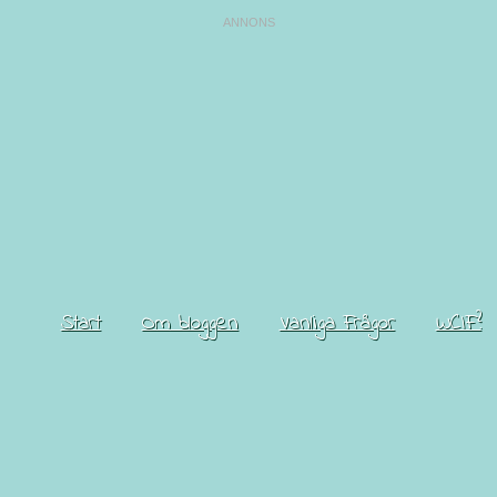
Start
Om bloggen
Vanliga Frågor
WCIF?