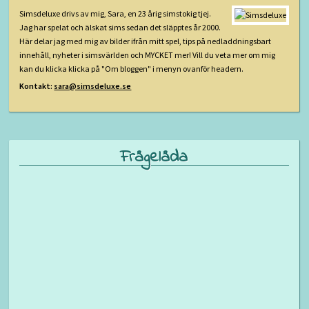
Simsdeluxe drivs av mig, Sara, en 23 årig simstokig tjej.
Jag har spelat och älskat sims sedan det släpptes år 2000.
Här delar jag med mig av bilder ifrån mitt spel, tips på nedladdningsbart
innehåll, nyheter i simsvärlden och MYCKET mer! Vill du veta mer om mig
kan du klicka klicka på "Om bloggen" i menyn ovanför headern.
Kontakt:
sara@simsdeluxe.se
Frågelåda