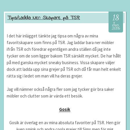
18
Tips/Ladda Ner: Skapare på TSR
Jun
2016
I det här inlägget tänkte jag tipsa om några av mina
favoritskapare som finns på TSR. Jag laddar bara ner möbler
ifrån TSR och föredrar egentligen andra ställen då jag inte
tycker om de som ligger bakom TSR särskilt mycket. De har hållt
på med ganska mycket sneaky business. Vissa skapare väljer
dock att ladda upp sina grejer på TSR och då får man helt enkelt
rätta sig i ledet om man vill ha deras grejer.
Jag vill nämner också några fler som jag tycker gör bra saker
möbler och clutter som är värda ett besök.
Gosik
Gosik är överlag en av mina absoluta favoriter på TSR. Hen gör
även smink och andra coola grejer till Sims men för mig