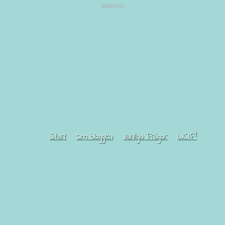
Start
Om bloggen
Vanliga Frågor
WCIF?