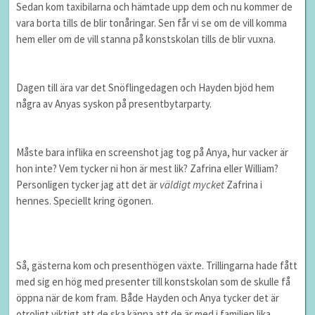
Sedan kom taxibilarna och hämtade upp dem och nu kommer de
vara borta tills de blir tonåringar. Sen får vi se om de vill komma
hem eller om de vill stanna på konstskolan tills de blir vuxna.
Dagen till ära var det Snöflingedagen och Hayden bjöd hem
några av Anyas syskon på presentbytarparty.
Måste bara inflika en screenshot jag tog på Anya, hur vacker är
hon inte? Vem tycker ni hon är mest lik? Zafrina eller William?
Personligen tycker jag att det är
väldigt mycket
Zafrina i
hennes. Speciellt kring ögonen.
Så, gästerna kom och presenthögen växte. Trillingarna hade fått
med sig en hög med presenter till konstskolan som de skulle få
öppna när de kom fram. Både Hayden och Anya tycker det är
otroligt viktigt att de ska känna att de är med i familjen lika