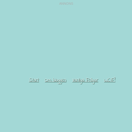
Start
Om bloggen
Vanliga Frågor
WCIF?