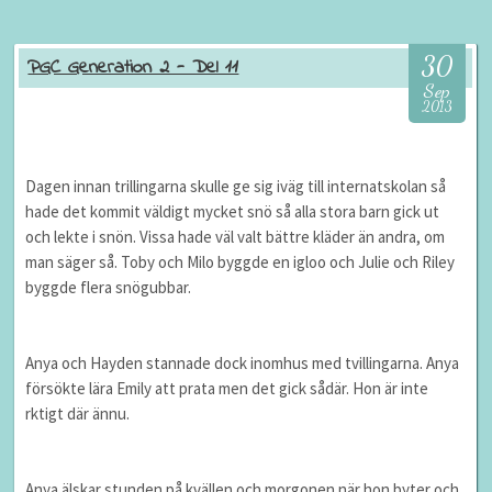
30
PGC Generation 2 - Del 11
Sep
2013
Dagen innan trillingarna skulle ge sig iväg till internatskolan så
hade det kommit väldigt mycket snö så alla stora barn gick ut
och lekte i snön. Vissa hade väl valt bättre kläder än andra, om
man säger så. Toby och Milo byggde en igloo och Julie och Riley
byggde flera snögubbar.
Anya och Hayden stannade dock inomhus med tvillingarna. Anya
försökte lära Emily att prata men det gick sådär. Hon är inte
rktigt där ännu.
Anya älskar stunden på kvällen och morgonen när hon byter och