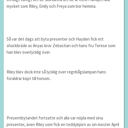
mycket som Riley, Emily och Freya som bor hemma.
Så var det dags att byta presenter och Hayden fick ett
shackbräde av Anyas bror Zebastian och hans fru Terese som
han blev överlycklig över.
Riley blev dock inte så lycklig över regnbågslampan hans
föräldrar köpt till honom..
Presentbytandet fortsatte och alla var nöjda med sina
presenter, även Riley som fick en teddybjörn av sin moster April