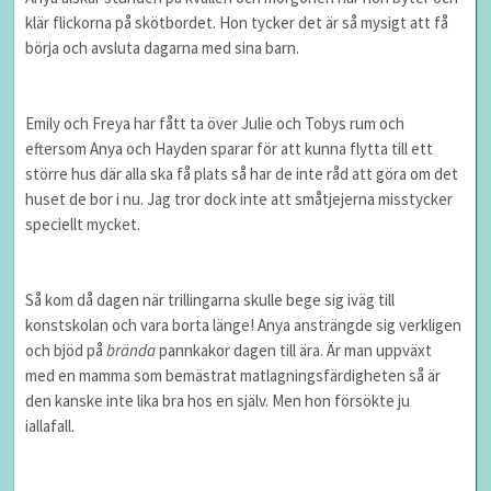
klär flickorna på skötbordet. Hon tycker det är så mysigt att få
börja och avsluta dagarna med sina barn.
Emily och Freya har fått ta över Julie och Tobys rum och
eftersom Anya och Hayden sparar för att kunna flytta till ett
större hus där alla ska få plats så har de inte råd att göra om det
huset de bor i nu. Jag tror dock inte att småtjejerna misstycker
speciellt mycket.
Så kom då dagen när trillingarna skulle bege sig iväg till
konstskolan och vara borta länge! Anya ansträngde sig verkligen
och bjöd på
brända
pannkakor dagen till ära. Är man uppväxt
med en mamma som bemästrat matlagningsfärdigheten så är
den kanske inte lika bra hos en själv. Men hon försökte ju
iallafall.