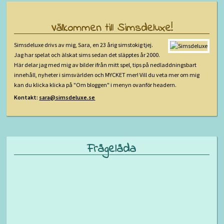
Välkommen till Simsdeluxe!
Simsdeluxe drivs av mig, Sara, en 23 årig simstokig tjej.
Jag har spelat och älskat sims sedan det släpptes år 2000.
Här delar jag med mig av bilder ifrån mitt spel, tips på nedladdningsbart
innehåll, nyheter i simsvärlden och MYCKET mer! Vill du veta mer om mig
kan du klicka klicka på "Om bloggen" i menyn ovanför headern.
Kontakt:
sara@simsdeluxe.se
Frågelåda