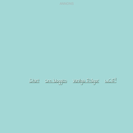
Start
Om bloggen
Vanliga Frågor
WCIF?