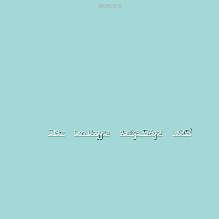
Start
Om bloggen
Vanliga Frågor
WCIF?