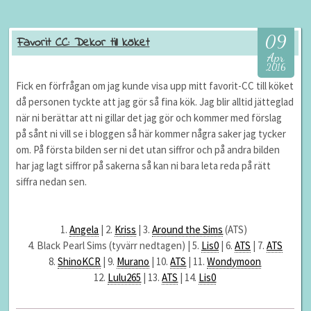
09
Favorit CC: Dekor till köket
Apr
2016
Fick en förfrågan om jag kunde visa upp mitt favorit-CC till köket
då personen tyckte att jag gör så fina kök. Jag blir alltid jätteglad
när ni berättar att ni gillar det jag gör och kommer med förslag
på sånt ni vill se i bloggen så här kommer några saker jag tycker
om. På första bilden ser ni det utan siffror och på andra bilden
har jag lagt siffror på sakerna så kan ni bara leta reda på rätt
siffra nedan sen.
1.
Angela
| 2.
Kriss
| 3.
Around the Sims
(ATS)
4. Black Pearl Sims (tyvärr nedtagen) | 5.
Lis0
| 6.
ATS
|
7.
ATS
8.
ShinoKCR
| 9.
Murano
| 10.
ATS
| 11.
Wondymoon
12.
Lulu265
| 13.
ATS
| 14.
Lis0