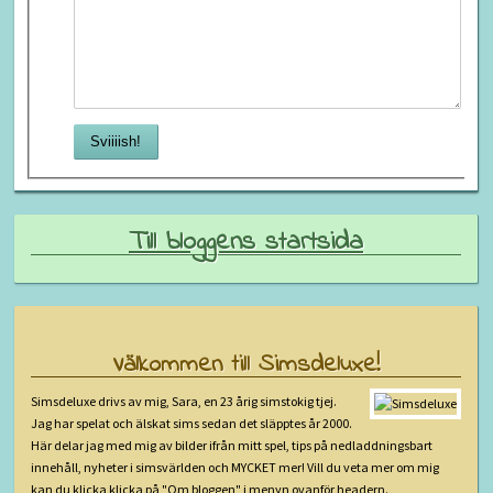
Till bloggens startsida
Välkommen till Simsdeluxe!
Simsdeluxe drivs av mig, Sara, en 23 årig simstokig tjej.
Jag har spelat och älskat sims sedan det släpptes år 2000.
Här delar jag med mig av bilder ifrån mitt spel, tips på nedladdningsbart
innehåll, nyheter i simsvärlden och MYCKET mer! Vill du veta mer om mig
kan du klicka klicka på "Om bloggen" i menyn ovanför headern.