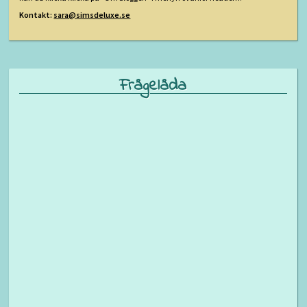
Kontakt:
sara@simsdeluxe.se
Frågelåda