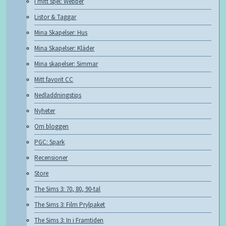
I mitt spel: Webber
Listor & Taggar
Mina Skapelser: Hus
Mina Skapelser: Kläder
Mina skapelser: Simmar
Mitt favorit CC
Nedladdningstips
Nyheter
Om bloggen
PGC: Spark
Recensioner
Store
The Sims 3: 70, 80, 90-tal
The Sims 3: Film Prylpaket
The Sims 3: In i Framtiden