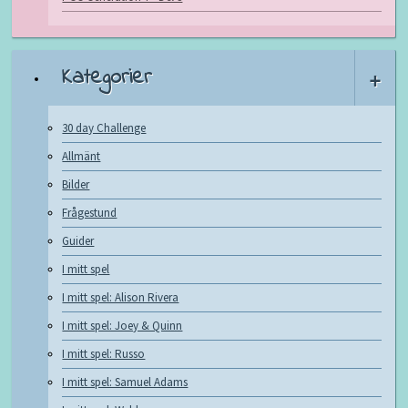
Kategorier
+
30 day Challenge
Allmänt
Bilder
Frågestund
Guider
I mitt spel
I mitt spel: Alison Rivera
I mitt spel: Joey & Quinn
I mitt spel: Russo
I mitt spel: Samuel Adams