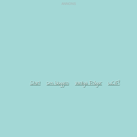
Start
Om bloggen
Vanliga Frågor
WCIF?