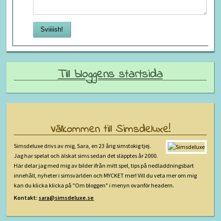
Till bloggens startsida
Välkommen till Simsdeluxe!
Simsdeluxe drivs av mig, Sara, en 23 årig simstokig tjej.
Jag har spelat och älskat sims sedan det släpptes år 2000.
Här delar jag med mig av bilder ifrån mitt spel, tips på nedladdningsbart
innehåll, nyheter i simsvärlden och MYCKET mer! Vill du veta mer om mig
kan du klicka klicka på "Om bloggen" i menyn ovanför headern.
Kontakt:
sara@simsdeluxe.se