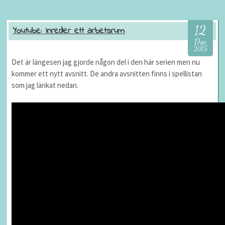
12
Youtube: Inreder ett arbetsrum
Dec
2015
Det är längesen jag gjorde någon del i den här serien men nu
kommer ett nytt avsnitt. De andra avsnitten finns i spellistan
som jag länkat nedan.