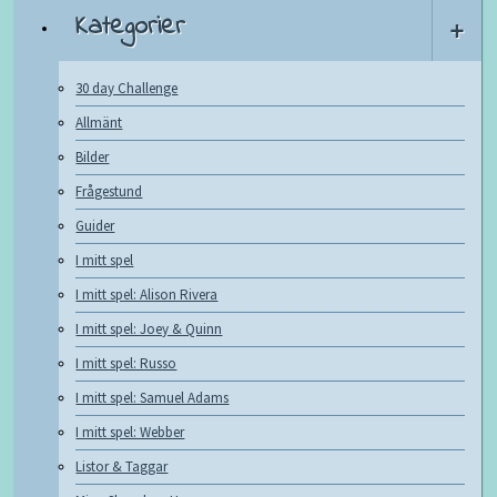
Kategorier
+
30 day Challenge
Allmänt
Bilder
Frågestund
Guider
I mitt spel
I mitt spel: Alison Rivera
I mitt spel: Joey & Quinn
I mitt spel: Russo
I mitt spel: Samuel Adams
I mitt spel: Webber
Listor & Taggar