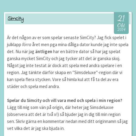
21
Simcity
Okt
2014
Är det någon av er som spelar senaste SimCity? Jag fick spelet i
julklapp
förra
året men pga mina dåliga dator kunde jag inte spela
det. Nu när jag
äntligen
har en bättre dator så har jag spelat
ganska mycket SimCity och jag tycker att det är ganska skoj.
Något jag inte testat är dock att spela med andra spelare i en
region. Jag tänkte därför skapa en "Simsdeluxe"-region där vi
kan spela flera stycken. Vore så himla kul att få ta del av era
städer och spela med andra.
Spelar du Simcity och vill vara med och spela i min region?
Lägg till mig som vän på origin, där heter jag Simsdeluxxe
(observera att det är två x!) så bjuder jag in dig till min region
sen. Skriv gärna en kommentar nedan med ditt originnamn så jag
vet vilka det är jag ska bjuda in.