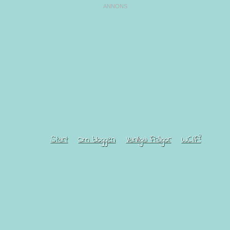
Start
Om bloggen
Vanliga Frågor
WCIF?