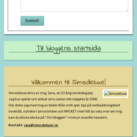
Till bloggens startsida
Välkommen till Simsdeluxe!
Simsdeluxe drivs av mig, Sara, en 23 årig simstokig tjej.
Jag har spelat och älskat sims sedan det släpptes år 2000.
Här delar jag med mig av bilder ifrån mitt spel, tips på nedladdningsbart
innehåll, nyheter i simsvärlden och MYCKET mer! Vill du veta mer om mig
kan du klicka klicka på "Om bloggen" i menyn ovanför headern.
Kontakt:
sara@simsdeluxe.se